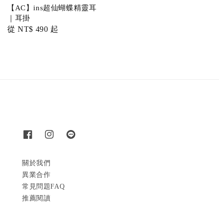
【AC】ins超仙蝴蝶精靈耳
｜耳掛
Regular
從
NT$ 490
起
price
關於我們
異業合作
常見問題FAQ
推薦閱讀