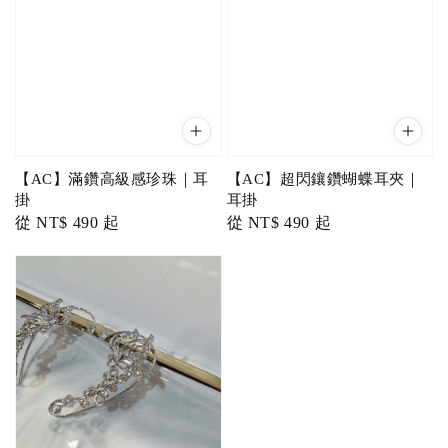
【AC】滿鑽高級感珍珠｜耳
【AC】超閃鑲鑽蝴蝶耳夾｜
掛
耳掛
Regular
從
NT$ 490
起
Regular
從
NT$ 490
起
price
price