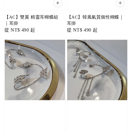
【AC】雙翼 精靈耳蝴蝶組
【AC】韓風氣質個性蝴蝶｜
｜耳掛
耳掛
Regular
從
NT$ 490
起
Regular
從
NT$ 490
起
price
price