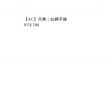
【AC】共舞｜鈦鋼手鍊
Regular
NT$ 580
price