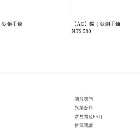
｜鈦鋼手鍊
【AC】蝶｜鈦鋼手鍊
Regular
NT$ 580
price
關於我們
異業合作
常見問題FAQ
推薦閱讀