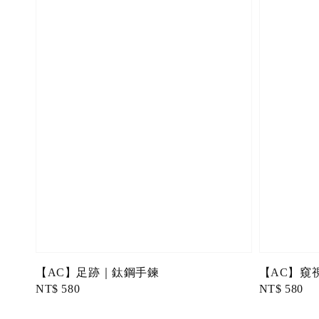
【AC】足跡｜鈦鋼手鍊
【AC】窺
Regular
NT$ 580
Regular
NT$ 580
price
price