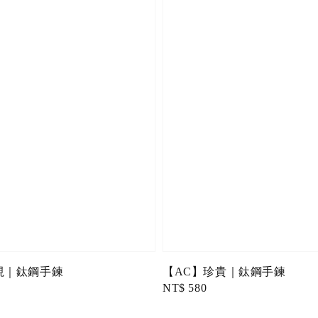
視｜鈦鋼手鍊
【AC】珍貴｜鈦鋼手鍊
Regular
NT$ 580
price