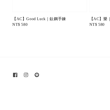
【AC】Good Luck｜鈦鋼手鍊
【AC】樂
Regular
NT$ 580
Regular
NT$ 580
price
price