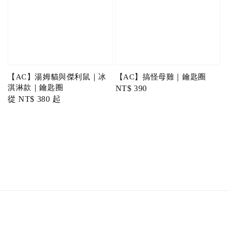
【AC】湯姆貓與傑利鼠｜冰
【AC】搞怪母雞｜鑰匙圈
淇淋款｜鑰匙圈
Regular
NT$ 390
Regular
從
NT$ 380
起
price
price