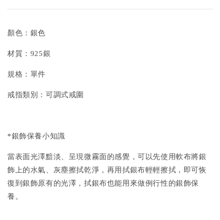
顏色：銀色
材質：925銀
規格：單件
戒指類別：可調式戒圍
*銀飾保養小知識
當表面光澤黯淡、呈現微霧面的感覺，可以先使用軟布將銀
飾上的水氣、灰塵擦拭乾淨，再用拭銀布輕輕擦拭，即可恢
復到銀飾原有的光澤，拭銀布也能用來做例行性的銀飾保
養。