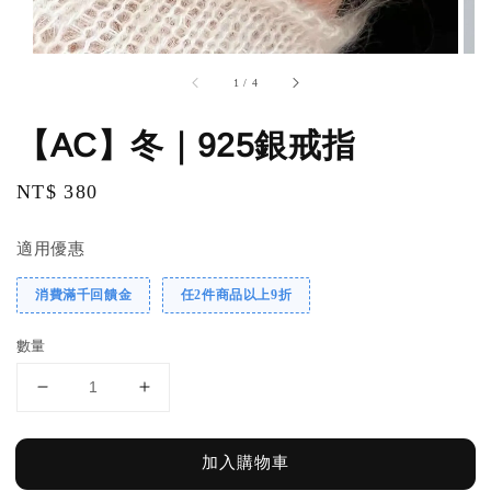
1
/
4
【AC】冬｜925銀戒指
Regular
NT$ 380
price
適用優惠
消費滿千回饋金
任2件商品以上9折
數量
加入購物車