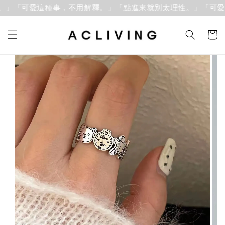
」「可愛這種事，不用解釋。」
「點進來就別太理性。」「可愛