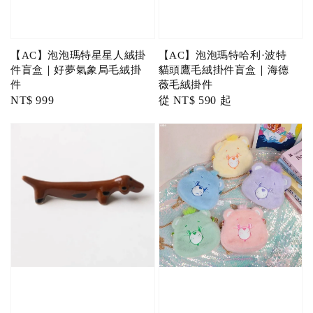
【AC】泡泡瑪特星星人絨掛
【AC】泡泡瑪特哈利·波特
件盲盒｜好夢氣象局毛絨掛
貓頭鷹毛絨掛件盲盒｜海德
件
薇毛絨掛件
Regular
NT$ 999
Regular
從
NT$ 590
起
price
price