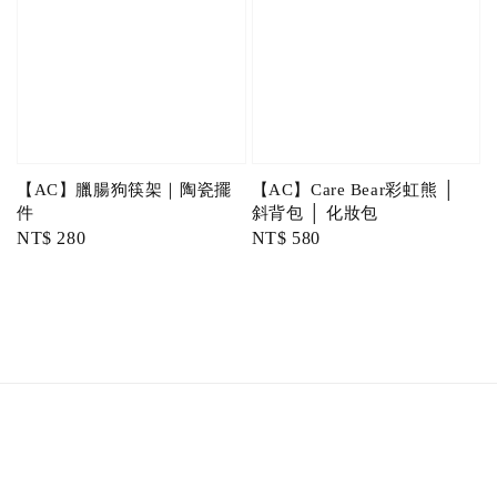
【AC】臘腸狗筷架｜陶瓷擺
【AC】Care Bear彩虹熊 │
件
斜背包 │ 化妝包
Regular
NT$ 280
Regular
NT$ 580
price
price