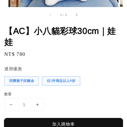
1
/
3
【AC】小八貓彩球30cm｜娃
娃
Regular
NT$ 780
price
適用優惠
消費滿千回饋金
任2件商品以上9折
數量
加入購物車