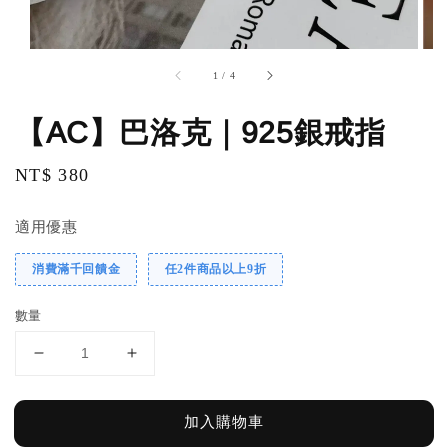
1
/
4
【AC】巴洛克｜925銀戒指
Regular
NT$ 380
price
適用優惠
消費滿千回饋金
任2件商品以上9折
數量
加入購物車