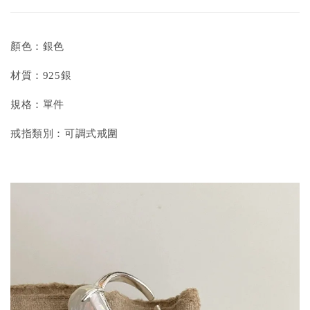
顏色：銀色
材質：925銀
規格：單件
戒指類別：可調式戒圍