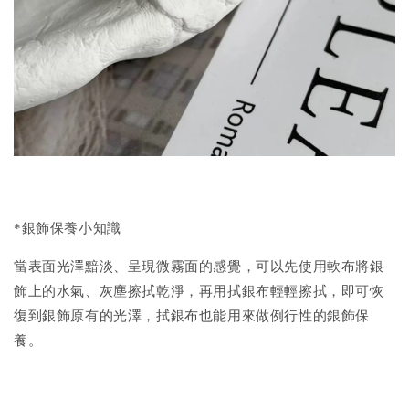
*銀飾保養小知識
當表面光澤黯淡、呈現微霧面的感覺，可以先使用軟布將銀
飾上的水氣、灰塵擦拭乾淨，再用拭銀布輕輕擦拭，即可恢
復到銀飾原有的光澤，拭銀布也能用來做例行性的銀飾保
養。