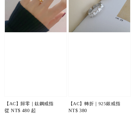
【AC】歸零｜鈦鋼戒指
【AC】轉折｜925銀戒指
Regular
從
NT$ 480
起
Regular
NT$ 380
price
price