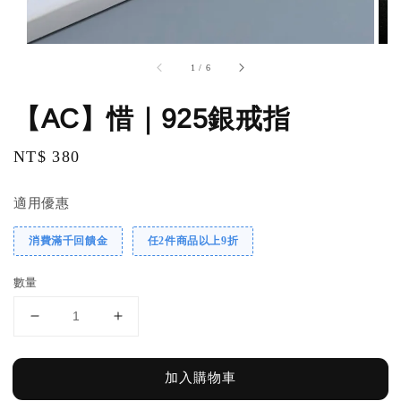
1
/
6
【AC】惜｜925銀戒指
Regular
NT$ 380
price
適用優惠
消費滿千回饋金
任2件商品以上9折
數量
加入購物車