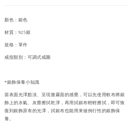
顏色：銀色
材質：925銀
規格：單件
戒指類別：可調式戒圍
*銀飾保養小知識
當表面光澤黯淡、呈現微霧面的感覺，可以先使用軟布將銀
飾上的水氣、灰塵擦拭乾淨，再用拭銀布輕輕擦拭，即可恢
復到銀飾原有的光澤，拭銀布也能用來做例行性的銀飾保
養。