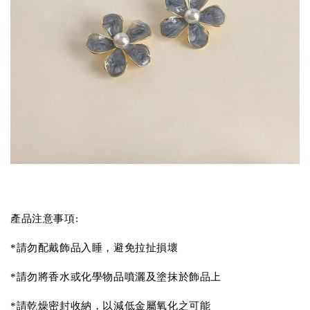
產品注意事項:
*請勿配戴飾品入睡，避免拉扯損壞
*請勿將香水或化學物品噴灑及塗抹於飾品上
*請乾燥密封收納，以減低金屬氧化之可能