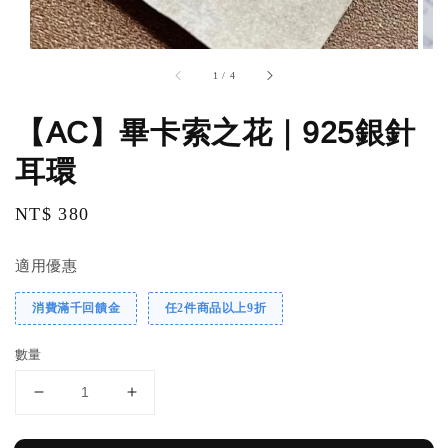
1
/
4
【AC】畢卡索之花｜925銀針
耳環
Regular
NT$ 380
price
適用優惠
消費滿千回饋金
任2件商品以上9折
數量