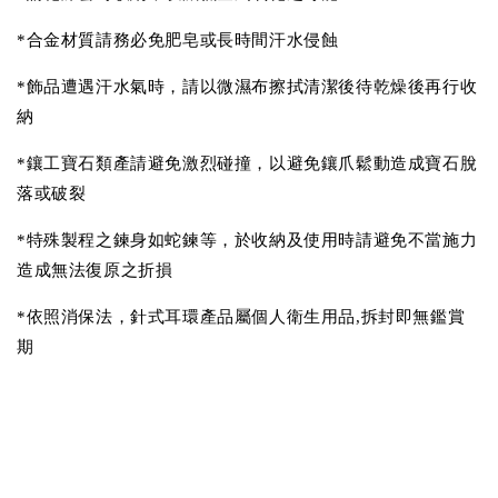
*合金材質請務必免肥皂或長時間汗水侵蝕
*飾品遭遇汗水氣時，請以微濕布擦拭清潔後待乾燥後再行收
納
*鑲工寶石類產請避免激烈碰撞，以避免鑲爪鬆動造成寶石脫
落或破裂
*特殊製程之鍊身如蛇鍊等，於收納及使用時請避免不當施力
造成無法復原之折損
*依照消保法，針式耳環產品屬個人衛生用品,拆封即無鑑賞
期