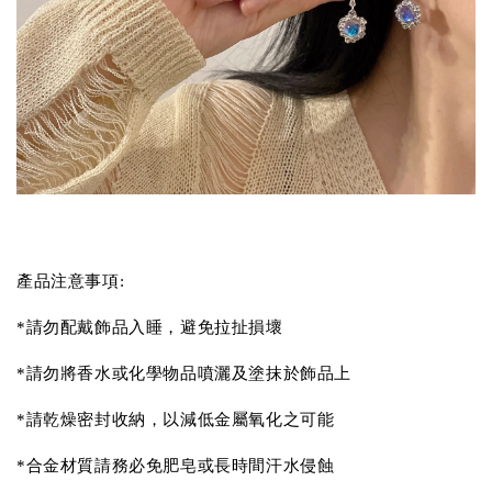
產品注意事項:
*請勿配戴飾品入睡，避免拉扯損壞
*請勿將香水或化學物品噴灑及塗抹於飾品上
*請乾燥密封收納，以減低金屬氧化之可能
*合金材質請務必免肥皂或長時間汗水侵蝕