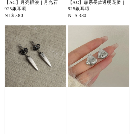
【AC】月亮眼淚｜月光石
【AC】森系長款透明花瓣｜
925銀耳環
925銀耳環
Regular
NT$ 380
Regular
NT$ 380
price
price