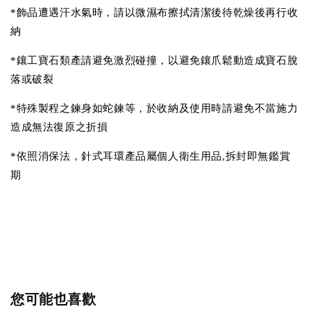
*飾品遭遇汗水氣時，請以微濕布擦拭清潔後待乾燥後再行收
納
*鑲工寶石類產請避免激烈碰撞，以避免鑲爪鬆動造成寶石脫
落或破裂
*特殊製程之鍊身如蛇鍊等，於收納及使用時請避免不當施力
造成無法復原之折損
*依照消保法，針式耳環產品屬個人衛生用品,拆封即無鑑賞
期
您可能也喜歡