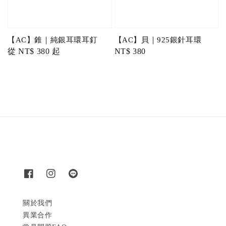
【AC】錐｜純銀耳環耳釘
【AC】貝｜925銀針耳環
Regular
從
NT$ 380
起
Regular
NT$ 380
price
price
關於我們
異業合作