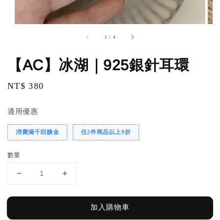
1
/
4
【AC】冰湖｜925銀針耳環
Regular
NT$ 380
price
適用優惠
消費滿千回饋金
任2件商品以上9折
數量
加入購物車