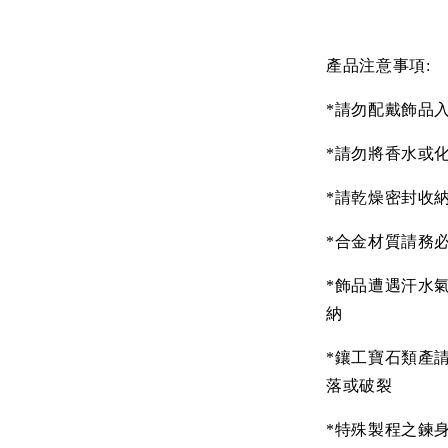
產品注意事項:
*請勿配戴飾品
*請勿將香水或
*請乾燥密封收
*合金材質請務
*飾品遭遇汗水
納
*鑲工寶石類產
落或破裂
*特殊製程之鍊