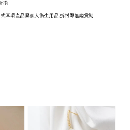
折損
針式耳環產品屬個人衛生用品,拆封即無鑑賞期