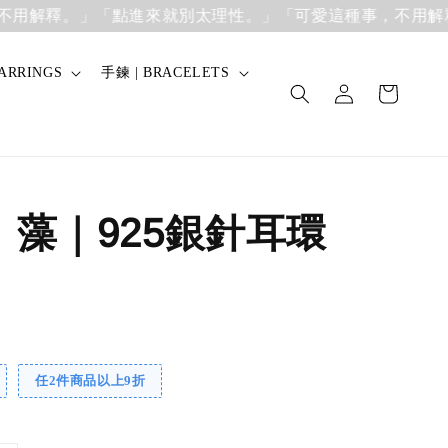
解釋。」
「點進來就別太理性。」「可愛這種事，不用解釋。
ARRINGS
手鍊 | BRACELETS
】藻｜925銀針耳環
任2件商品以上9折