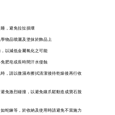
入睡，避免拉扯損壞
化學物品噴灑及塗抹於飾品上
納，以減低金屬氧化之可能
必免肥皂或長時間汗水侵蝕
氣時，請以微濕布擦拭清潔後待乾燥後再行收
請避免激烈碰撞，以避免鑲爪鬆動造成寶石脫
身如蛇鍊等，於收納及使用時請避免不當施力