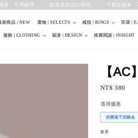
，不用解釋。」
「點進來就別太理性。」「可愛這種事，不用
最新商品 | NEW
選物 | SELECTS
戒指 | RINGS
耳環 | E
服飾 | CLOTHING
裝潢 | DESIGN
推薦閱讀 | INSIGHT
【AC
Regular
NT$ 380
price
適用優惠
消費滿千回饋金
數量