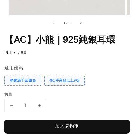
1
/
4
【AC】小熊｜925純銀耳環
Regular
NT$ 780
price
適用優惠
消費滿千回饋金
任2件商品以上9折
數量
加入購物車