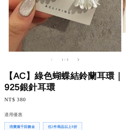
1
/
3
【AC】綠色蝴蝶結鈴蘭耳環｜
925銀針耳環
Regular
NT$ 380
price
適用優惠
消費滿千回饋金
任2件商品以上9折