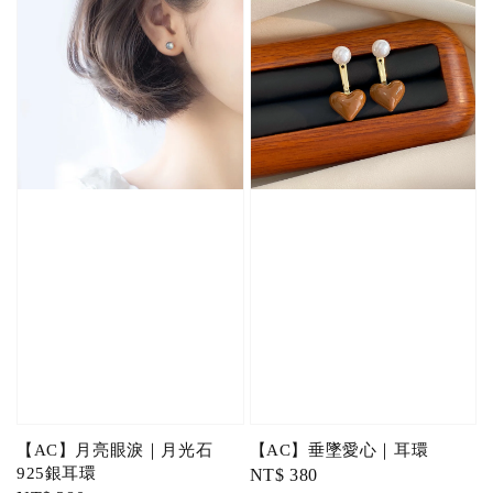
【AC】月亮眼淚｜月光石
【AC】垂墜愛心｜耳環
925銀耳環
Regular
NT$ 380