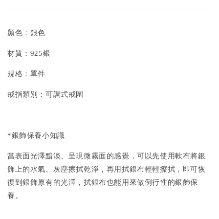
顏色：銀色
材質：925銀
規格：單件
戒指類別：可調式戒圍
*銀飾保養小知識
當表面光澤黯淡、呈現微霧面的感覺，可以先使用軟布將銀
飾上的水氣、灰塵擦拭乾淨，再用拭銀布輕輕擦拭，即可恢
復到銀飾原有的光澤，拭銀布也能用來做例行性的銀飾保
養。