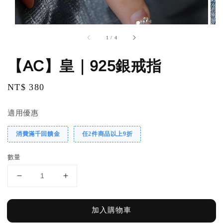
1
/
4
【AC】皇｜925銀戒指
Regular
NT$ 380
price
適用優惠
消費滿千回饋金
任2件商品以上9折
數量
加入購物車