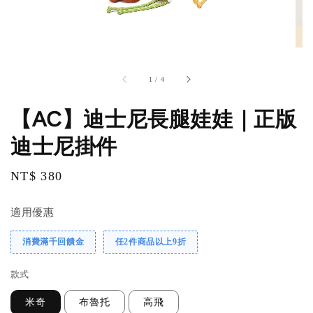
1
/
4
【AC】迪士尼長腿娃娃｜正版
迪士尼掛件
Regular
NT$ 380
price
適用優惠
消費滿千回饋金
任2件商品以上9折
款式
米奇
布魯托
高飛