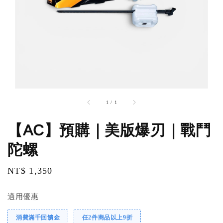
1
/
1
【AC】預購｜美版爆刃｜戰鬥
陀螺
Regular
NT$ 1,350
price
適用優惠
消費滿千回饋金
任2件商品以上9折