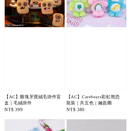
【AC】雞塊牙寶絨毛掛件盲
【AC】Carebears彩虹熊恐
盒｜毛絨掛件
龍裝｜共五色｜鑰匙圈
Regular
NT$ 399
Regular
NT$ 380
price
price