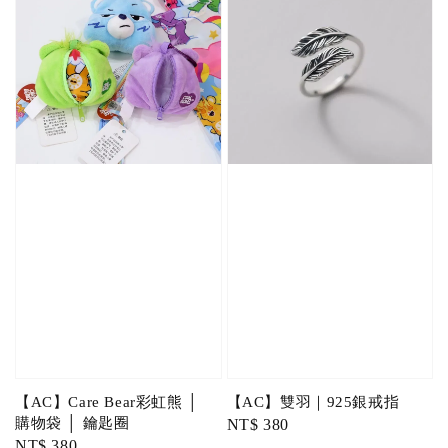
【AC】Care Bear彩虹熊 │
【AC】雙羽｜925銀戒指
購物袋 │ 鑰匙圈
Regular
NT$ 380
Regular
NT$ 380