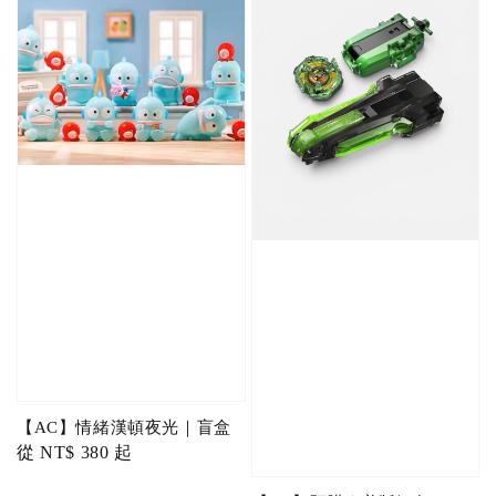
【AC】情緒漢頓夜光｜盲盒
Regular
從
NT$ 380
起
price