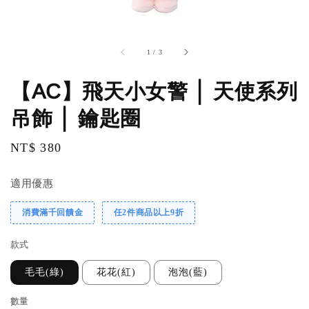
1
/
3
【AC】飛天小女警 │ 天使系列
吊飾 │ 鑰匙圈
Regular
NT$ 380
price
適用優惠
消費滿千回饋金
任2件商品以上9折
款式
毛毛(綠)
花花(紅)
泡泡(藍)
數量