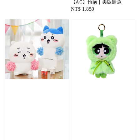
【AC】預購｜美版鱷魚
Regular
NT$ 1,850
price