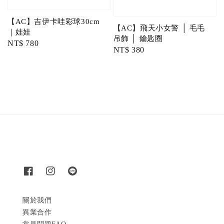
【AC】吉伊卡哇彩球30cm
【AC】飛天小女警 │ 毛毛
｜娃娃
吊飾 │ 鑰匙圈
Regular
NT$ 780
Regular
NT$ 380
price
price
關於我們
異業合作